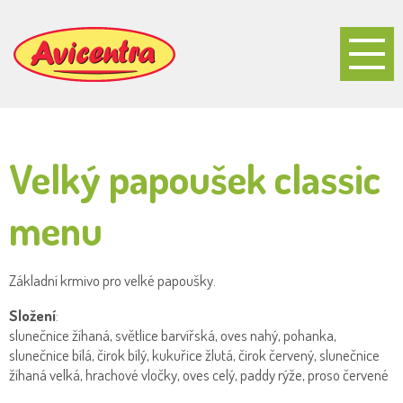
Velký papoušek classic
menu
Základní krmivo pro velké papoušky.
Složení
:
slunečnice žíhaná, světlice barvířská, oves nahý, pohanka,
slunečnice bílá, čirok bílý, kukuřice žlutá, čirok červený, slunečnice
žíhaná velká, hrachové vločky, oves celý, paddy rýže, proso červené