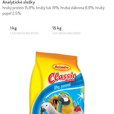
Analytické složky
:
hrubý protein 15,8%, hrubý tuk 19%, hrubá vláknina 8,9%, hrubý
popel 2,5%
1 kg
15 kg
EAN 8594048030720
EAN 8594048030829