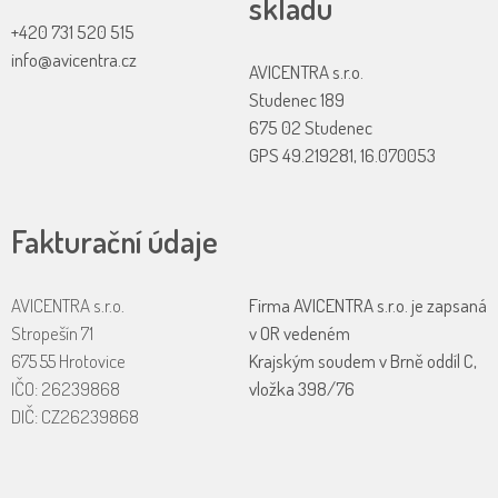
skladu
+420 731 520 515
info@avicentra.cz
AVICENTRA s.r.o.
Studenec 189
675 02 Studenec
GPS 49.219281, 16.070053
Fakturační údaje
AVICENTRA s.r.o.
Firma AVICENTRA s.r.o. je zapsaná
Stropešín 71
v OR vedeném
675 55 Hrotovice
Krajským soudem v Brně oddíl C,
IČO: 26239868
vložka 398/76
DIČ: CZ26239868