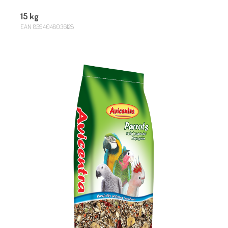
15 kg
EAN 8594048036128