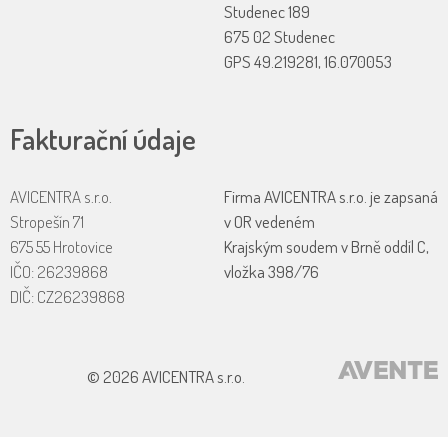
Studenec 189
675 02 Studenec
GPS 49.219281, 16.070053
Fakturační údaje
AVICENTRA s.r.o.
Firma AVICENTRA s.r.o. je zapsaná
Stropešín 71
v OR vedeném
675 55 Hrotovice
Krajským soudem v Brně oddíl C,
IČO: 26239868
vložka 398/76
DIČ: CZ26239868
Tvorba webových stránek
© 2026 AVICENTRA s.r.o.