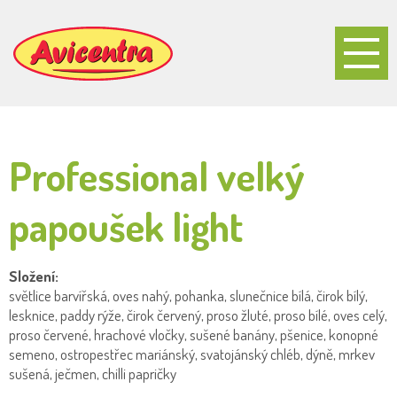
Professional velký
papoušek light
Složení:
světlice barvířská, oves nahý, pohanka, slunečnice bílá, čirok bílý,
lesknice, paddy rýže, čirok červený, proso žluté, proso bílé, oves celý,
proso červené, hrachové vločky, sušené banány, pšenice, konopné
semeno, ostropestřec mariánský, svatojánský chléb, dýně, mrkev
sušená, ječmen, chilli papričky