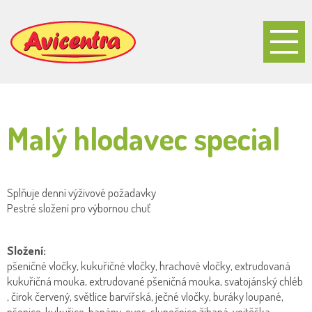
Malý hlodavec special
Splňuje denní výživové požadavky
Pestré složení pro výbornou chuť
Složení:
pšeničné vločky, kukuřičné vločky, hrachové vločky, extrudovaná
kukuřičná mouka, extrudované pšeničná mouka, svatojánský chléb
, čirok červený, světlice barvířská, ječné vločky, buráky loupané,
pšenice, kukuřice, banány, oves, slunečnice žíhaná, vojtěška,